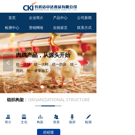
首页
企业简介
产品中心
公司新闻
检测中心
营销网络
在线留言
联系方式
肉鸡产品，从源头开始
넳
넲
统一供雏、统一供料、统一防疫、统一
用药、统一屠宰加工
组织构架
丨ORGANIZATIONAL STRUCTURE
끉
뀣
뀒
뀡
뀔
끨
简介
文化
构架
资质
致辞
检测