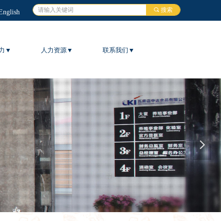
끠
搜索
English
力▼
人力资源▼
联系我们▼
넲