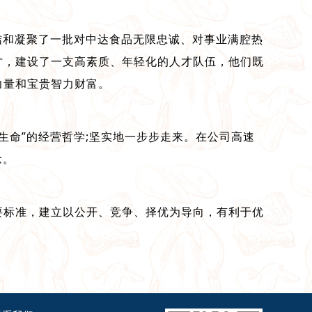
结和凝聚了一批对中达食品无限忠诚、对事业满腔热
才，建设了一支高素质、年轻化的人才队伍，他们既
力量和宝贵智力财富。
生命”的经营哲学;坚实地一步步走来。在公司高速
念。
标准，建立以公开、竞争、择优为导向，有利于优