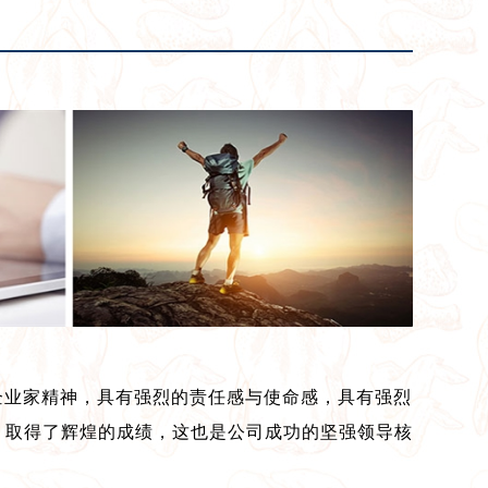
业家精神，具有强烈的责任感与使命感，具有强烈
，取得了辉煌的成绩，这也是公司成功的坚强领导核