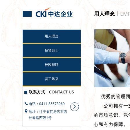
用人理念
丨EMP
用人理念
招贤纳士
校园招聘
员工风采
联系方式丨
CONTACT US
优秀的管理团
电话：
0411-85573069
끅
公司拥有一支优
ꁕ
넹
地址：辽宁省瓦房店市西
的市场意识、竞
长春路西段1号
心和有力保障。