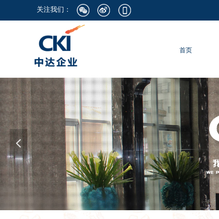
关注我们：
首页
넳