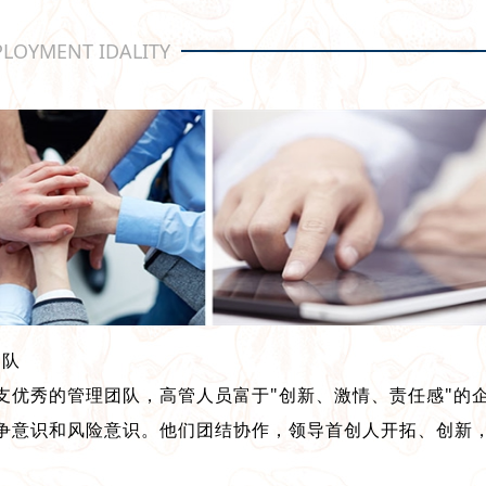
LOYMENT IDALITY
队
秀的管理团队，高管人员富于"创新、激情、责任感"的企
争意识和风险意识。他们团结协作，领导首创人开拓、创新