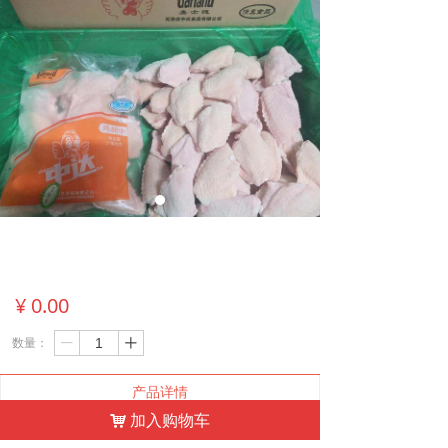
¥
0.00
数量：
ꄷ
ꄸ
产品详情
加入购物车
낙
【这是一个产品详情】产品详情已自动绑