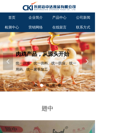
首页
企业简介
产品中心
公司新闻
检测中心
营销网络
在线留言
联系方式
肉鸡产品，从源头开始
넳
넲
统一供雏、统一供料、统一防疫、统一
用药、统一屠宰加工
翅中