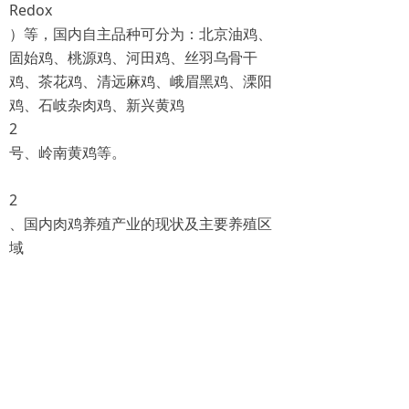
Redox
）等，国内自主品种可分为：北京油鸡、
固始鸡、桃源鸡、河田鸡、丝羽乌骨干
鸡、茶花鸡、清远麻鸡、峨眉黑鸡、溧阳
鸡、石岐杂肉鸡、新兴黄鸡
2
号、岭南黄鸡等。
2
、国内肉鸡养殖产业的现状及主要养殖区
域
中国肉鸡业从起步发展到现在，实现了养
殖模式以及加工方式的巨大变迁。
随着国内消费水平的提高和国外市场的开
拓，
外贸出口要求的逐步提高，