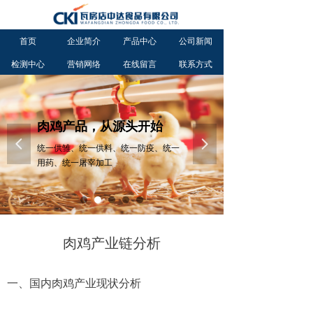
首页
企业简介
产品中心
公司新闻
检测中心
营销网络
在线留言
联系方式
肉鸡产品，从源头开始
넳
넲
统一供雏、统一供料、统一防疫、统一
用药、统一屠宰加工
肉鸡产业链分析
一、国内肉鸡产业现状分析