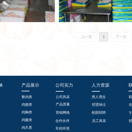
上一页
1
下一页
体
产品展示
公司实力
人力资源
整鸡类
公司风采
用人理念
产品质量
鸡翅类
招贤纳士
鸡胸类
营销网络
校园招聘
下
鸡腿类
合作伙伴
员工风采
鸡爪类
车间环境