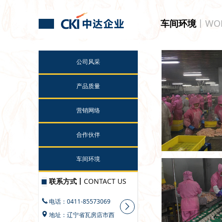
车间环境
丨WOR
公司风采
产品质量
营销网络
合作伙伴
车间环境
联系方式丨
CONTACT US
电话：
0411-85573069
끅
ꁕ
넹
地址：辽宁省瓦房店市西