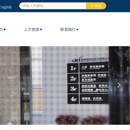
끠
搜索
English
力▼
人力资源▼
联系我们▼
넲